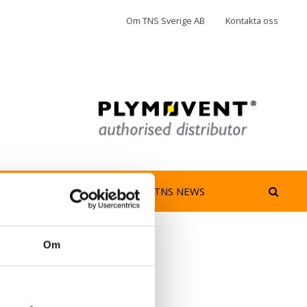
Om TNS Sverige AB
Kontakta oss
jedimma
AeroGuard
TNS NEWS
Om