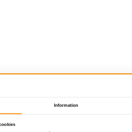
gasutsug brandstation
Svetsrökutsug
Utsug ol
Information
cookies