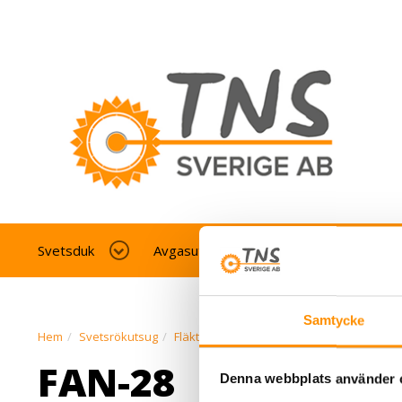
Svetsduk
Avgasutsug fordonverkstad
Av
Samtycke
Hem
Svetsrökutsug
Fläkt
FAN-28
FAN-28
FAN-28
Denna webbplats använder 