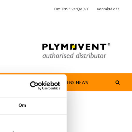
Om TNS Sverige AB
Kontakta oss
jedimma
AeroGuard
TNS NEWS
Om