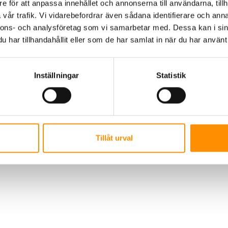
kytbehandladmedal
e för att anpassa innehållet och annonserna till användarna, tillh
vår trafik. Vi vidarebefordrar även sådana identifierare och anna
nnons- och analysföretag som vi samarbetar med. Dessa kan i sin
nium-480
har tillhandahållit eller som de har samlat in när du har använt 
Inställningar
Statistik
AB | Polis Larssonsväg 61 SE-21853 Klagshamn |
+46 722 49 46 46
|
info@t
Tillåt urval