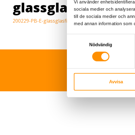
glassglasfiberdu
Vi använder enhetsidentifierar
sociala medier och analysera 
till de sociala medier och a
200229-PB-E-glassglasfiberdukytbehandladmedalumi
med annan information som du 
Samtyckesval
Nödvändig
TNS Sverige 
Avvisa