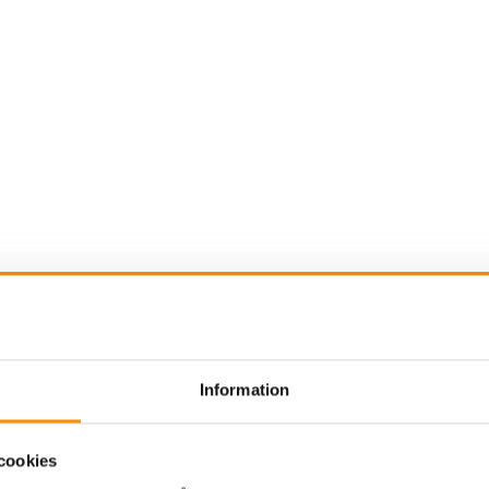
gasutsug brandstation
Svetsrökutsug
Utsug ol
Information
admedaluminium-480
cookies