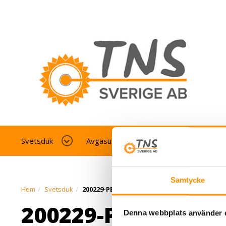
Svetsduk
Avgasutsug fordonverkstad
Av
Samtycke
Hem
Svetsduk
200229-PB-E-glassglasfiberdukytbehandl
200229-PB-E-
Denna webbplats använder 