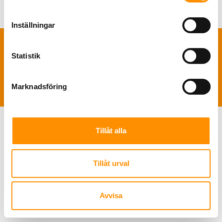
Inställningar
Statistik
TNS Sverige AB | Polis Larssonsväg 61 SE-21853 Klagshamn |
+46 722
49 46 46
|
info@tns-sverige.se
Marknadsföring
Tillåt alla
Tillåt urval
Avvisa