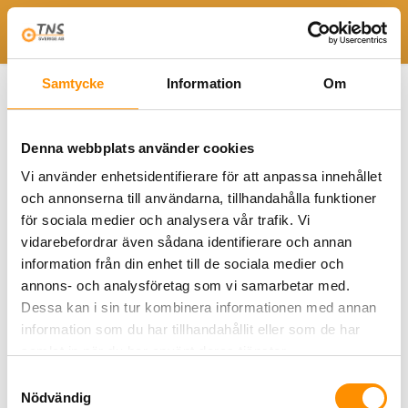
Togg
Hem
TNS Sverige AB
PHO APP DraftMax 4649
Samtycke
Information
Om
PHO APP DraftMax
Denna webbplats använder cookies
4649
Vi använder enhetsidentifierare för att anpassa innehållet
och annonserna till användarna, tillhandahålla funktioner
för sociala medier och analysera vår trafik. Vi
vidarebefordrar även sådana identifierare och annan
information från din enhet till de sociala medier och
annons- och analysföretag som vi samarbetar med.
Dessa kan i sin tur kombinera informationen med annan
information som du har tillhandahållit eller som de har
samlat in när du har använt deras tjänster.
Samtyckesval
Nödvändig