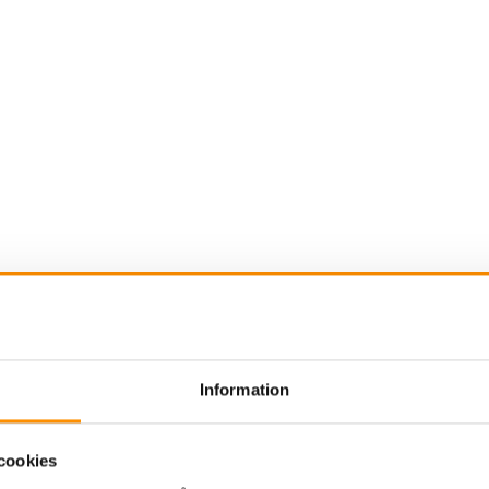
gasutsug brandstation
Svetsrökutsug
Utsug ol
Information
1
cookies