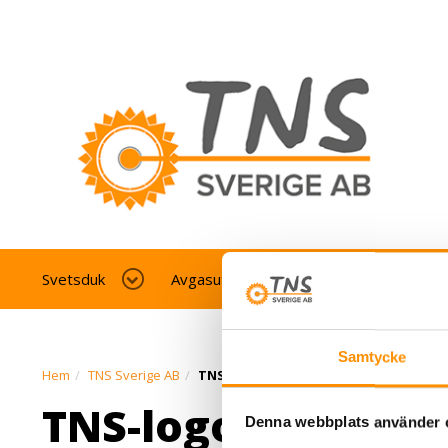
Svetsduk
Avgasutsug fordonverkstad
Av
Samtycke
Hem
TNS Sverige AB
TNS-logo-farger-01
TNS-logo-farger-0
Denna webbplats använder 