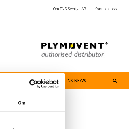
Om TNS Sverige AB
Kontakta oss
jedimma
AeroGuard
TNS NEWS
Om