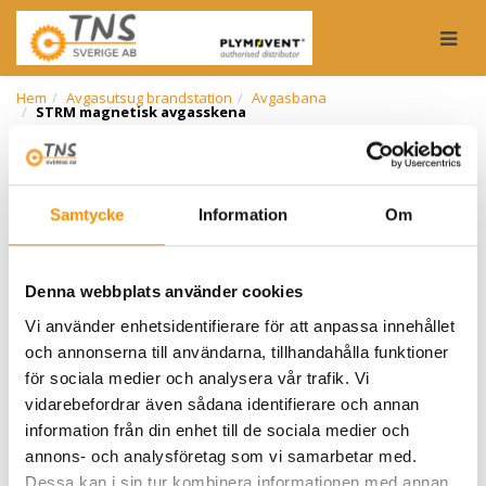
Togg
Hem
Avgasutsug brandstation
Avgasbana
STRM magnetisk avgasskena
STR
avgasskenat är utformat för att anslutas till valfritt
motorfordonsavgasrör och fångar upp praktiskt taget
100 % av avgaserna. Detta system är idealiskt för
Samtycke
Information
Om
uppställningsplatser med genom körning med upp till
fyra fordon parkerade i rad. Allting i systemet är
automatiskt, från fläktaktivering till automatisk
frånkoppling av det iväg körande fordonet. Det finns
Denna webbplats använder cookies
en ett-stegs-anslutning till systemet då fordonet
Vi använder enhetsidentifierare för att anpassa innehållet
kommer in i garaget. Om ni letar efter ett avgasutsug
och annonserna till användarna, tillhandahålla funktioner
som är lättanvänt och som säkerställer ett tillförlitligt
för sociala medier och analysera vår trafik. Vi
och effektivt avgasutsug för
flera
fordon i rad, är
STR
vidarebefordrar även sådana identifierare och annan
rätt val.
information från din enhet till de sociala medier och
annons- och analysföretag som vi samarbetar med.
Egenskaper och fördelar
Dessa kan i sin tur kombinera informationen med annan