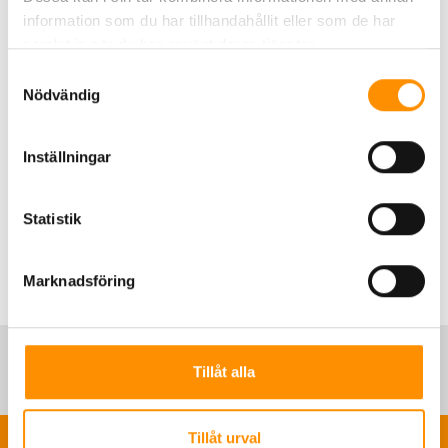
Modeller som kan hantera upp till 30 meter
information som du har tillhandahållit eller som de har
Avgasslangstorlekar för alla fordonstyper
samlat in när du har använt deras tjänster.
Dörr-till-dörr-evakuering av skadliga utsläpp
Samtyckesval
Fartabsorberande dämpningssystem
Nödvändig
Frånkoppling vid främre och bakre dörr
Expanderbar konstruktion
Medger upp till fyra fordon i rad
Inställningar
Justerbara frigöringspunkter beroende på
hastigheten vid utryckningar
Statistik
Marknadsföring
Tillåt alla
Tillåt urval