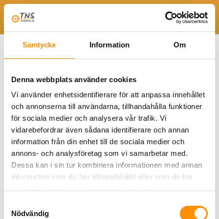
Togg
Hem
Avgasutsug brandstation
Avgasmunstycke
Samtycke
Information
Om
MG magnetiskt avgasmunstycke
PDS_MG_A4_SE
PDS_MG_A4_SE
Denna webbplats använder cookies
Vi använder enhetsidentifierare för att anpassa innehållet
och annonserna till användarna, tillhandahålla funktioner
för sociala medier och analysera vår trafik. Vi
vidarebefordrar även sådana identifierare och annan
information från din enhet till de sociala medier och
annons- och analysföretag som vi samarbetar med.
Dessa kan i sin tur kombinera informationen med annan
information som du har tillhandahållit eller som de har
samlat in när du har använt deras tjänster.
Samtyckesval
Nödvändig