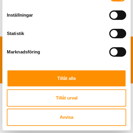
Inställningar
Statistik
Marknadsföring
TNS Sverige AB | Polis Larssonsväg 61 SE-21853 Klagshamn |
+46 722
49 46 46
|
info@tns-sverige.se
Tillåt alla
Tillåt urval
Avvisa