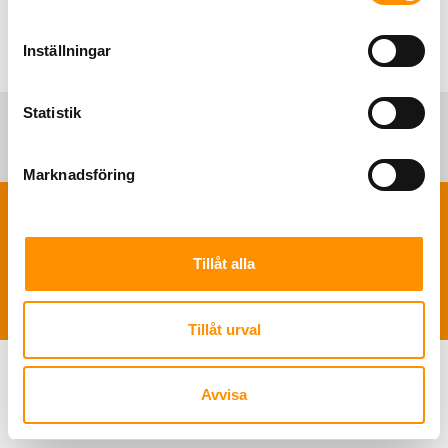
Inställningar
Statistik
Marknadsföring
TNS Sverige AB | Polis Larssonsväg 61 SE-21853 Klagshamn |
+46 722
Tillåt alla
49 46 46
|
info@tns-sverige.se
Tillåt urval
Avvisa