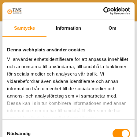
Togg
Hem
Avgasutsug brandstation
Fläkt
FUA
Samtycke
Information
Om
Fläkt
FUA
är utformad för att direkt monteras mot
Plymovent fjäderdrivna avgasrulle
SER
alternativt som
Denna webbplats använder cookies
centralfläkt.
FUA
är utrustade med lätta aluminium
fläkthjul, som är idealiska för att evakuera avgaser,
Vi använder enhetsidentifierare för att anpassa innehållet
lättflyktig rök och damm. Matchade in- och utloppsytor
och annonserna till användarna, tillhandahålla funktioner
tillhandahåller, tillsammans med de optimerade
för sociala medier och analysera vår trafik. Vi
fläkthjul, ett jämnt luftflöde, hög kapacitet och låg
vidarebefordrar även sådana identifierare och annan
ljudnivå.
information från din enhet till de sociala medier och
annons- och analysföretag som vi samarbetar med.
Egenskaper och fördelar
Dessa kan i sin tur kombinera informationen med annan
information som du har tillhandahållit eller som de har
Direktmontering
samlat in när du har använt deras tjänster.
Låg ljudnivå
Vridbart utlopp
Samtyckesval
Nödvändig
PRODUKTBLAD