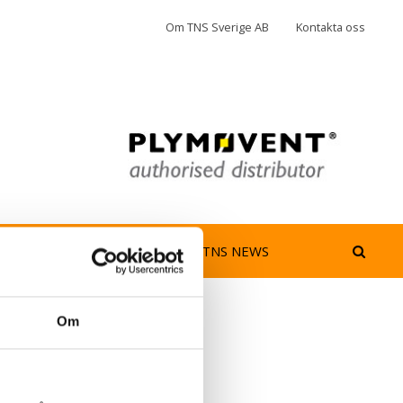
Om TNS Sverige AB
Kontakta oss
jedimma
AeroGuard
TNS NEWS
Om