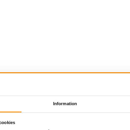
gasutsug brandstation
Svetsrökutsug
Utsug ol
Information
na
STR
cookies