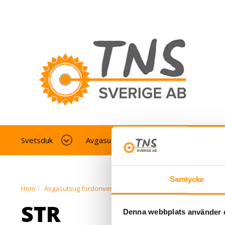
Svetsduk
Avgasutsug fordonverkstad
Av
Samtycke
Hem
Avgasutsug fordonverkstad
Avgasbana
STP avgasba
STR
Denna webbplats använder 