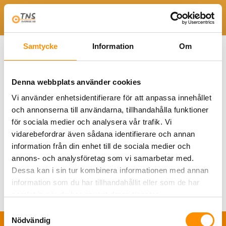
Togg
Hem
Avgasutsug fordonverkstad
Avgasmunstycke
Samtycke
Information
Om
Internal Grabber
IG Ground02
IG Ground02
Denna webbplats använder cookies
Vi använder enhetsidentifierare för att anpassa innehållet
och annonserna till användarna, tillhandahålla funktioner
för sociala medier och analysera vår trafik. Vi
vidarebefordrar även sådana identifierare och annan
information från din enhet till de sociala medier och
annons- och analysföretag som vi samarbetar med.
Dessa kan i sin tur kombinera informationen med annan
information som du har tillhandahållit eller som de har
samlat in när du har använt deras tjänster.
Samtyckesval
Nödvändig