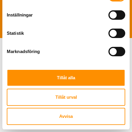
TNS Sverige AB | Polis Larssonsväg 61 SE-21853 Klagshamn |
+46 722
Inställningar
49 46 46
|
info@tns-sverige.se
Statistik
Marknadsföring
Tillåt alla
Tillåt urval
Avvisa