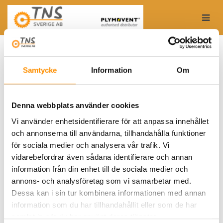
Togg
Hem
Avgasutsug fordonverkstad
Avgasmunstycke
REC gummimunstycke med co-uttag och fjäderklämma
REC
är ett avgasmunstycke lämpligt att använda i
Samtycke
Information
Om
kombination med Plymovent fasta avgasutsug och
Plymovent fjäderdrivna /motordrivna
avgasrullar.
Denna webbplats använder cookies
Vi använder enhetsidentifierare för att anpassa innehållet
REC
har en justerbar låsfjäder som fäster det mot
och annonserna till användarna, tillhandahålla funktioner
avgasröret på fordonet. Munstycket består av en
högtemperaturbeständigt gummi utrustat med ett CO-
för sociala medier och analysera vår trafik. Vi
uttag för mätning av utsläppsvärden. Munstycket
vidarebefordrar även sådana identifierare och annan
rekommenderas för reparations- och serviceverkstäder
information från din enhet till de sociala medier och
för personbil och lastbil.
annons- och analysföretag som vi samarbetar med.
Dessa kan i sin tur kombinera informationen med annan
Modell
REC-D
levereras med ett manuellt mekaniskt
information som du har tillhandahållit eller som de har
spjäll.
samlat in när du har använt deras tjänster.