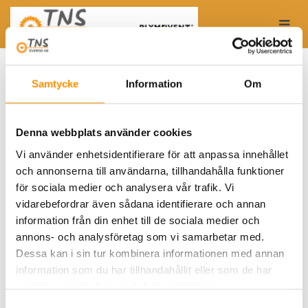
Togg
Hem
Avgasutsug fordonverkstad
Fjäderdriven avgasrulle
SER fjäderdriven avgasrulle trumbredd 450 mm
Samtycke
Information
Om
Den fjäderdrivna avgasrullen
SER
har visat sin
tillförlitlighet då den har använts i många år i olika
fordonsverkstäder överallt i världen.
SER
är lätt att
Denna webbplats använder cookies
använda, dra bara ned slangen så låser den sig i önskat
läge, dra igen och så rullas slangen upp till det
Vi använder enhetsidentifierare för att anpassa innehållet
justerbara slangstoppet. Den kraftiga fjäderkassetten
och annonserna till användarna, tillhandahålla funktioner
har kraft nog för slanglängd upp till 10 meter, vilket
för sociala medier och analysera vår trafik. Vi
därmed täcker ett stort arbetsområde.
vidarebefordrar även sådana identifierare och annan
information från din enhet till de sociala medier och
SER
kan installeras mot vägg eller tak och
avsett om ni
annons- och analysföretag som vi samarbetar med.
installerar enstaka
SER
eller ett system får ni ett
Dessa kan i sin tur kombinera informationen med annan
effektivt och beprövat avgasutsug.
information som du har tillhandahållit eller som de har
samlat in när du har använt deras tjänster.
Egenskaper och fördelar
Samtyckesval