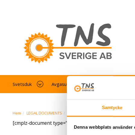
Svetsduk
Avgasutsug fordonverkstad
Av
Samtycke
Hem
LEGAL DOCUMENTS
Cookie Policy (EU)
[cmplz-document type=”cookie-statement” region=”eu
Denna webbplats använder 