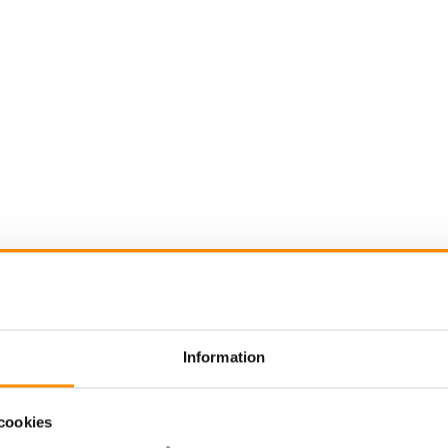
gasutsug brandstation
Svetsrökutsug
Utsug ol
Information
”]
cookies