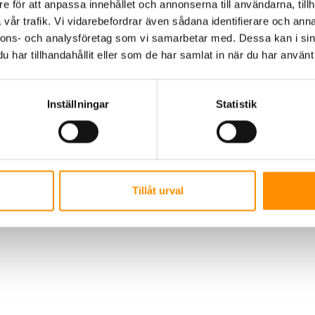
e för att anpassa innehållet och annonserna till användarna, tillh
vår trafik. Vi vidarebefordrar även sådana identifierare och anna
nnons- och analysföretag som vi samarbetar med. Dessa kan i sin
har tillhandahållit eller som de har samlat in när du har använt 
Inställningar
Statistik
AB | Polis Larssonsväg 61 SE-21853 Klagshamn |
+46 722 49 46 46
|
info@t
Tillåt urval