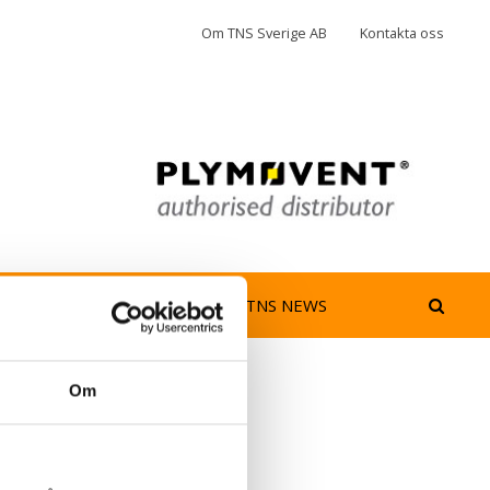
Om TNS Sverige AB
Kontakta oss
jedimma
AeroGuard
TNS NEWS
Om