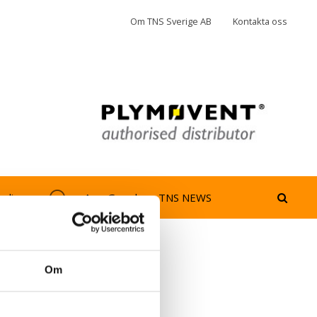
Om TNS Sverige AB
Kontakta oss
jedimma
AeroGuard
TNS NEWS
Om