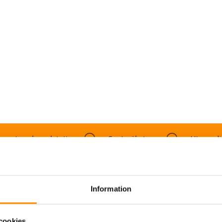
gasutsug brandstation
Svetsrökutsug
Utsug ol
4 SE (2)
Information
ment A4 SE (2)
cookies