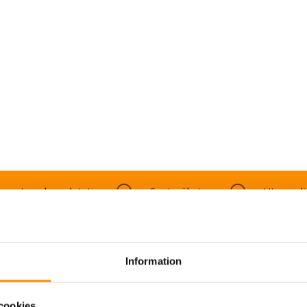
gasutsug brandstation
Svetsrökutsug
Utsug ol
RC 5.8 SE
Information
cookies