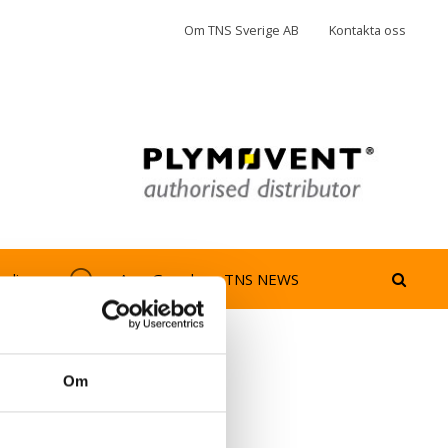
Om TNS Sverige AB
Kontakta oss
jedimma
AeroGuard
TNS NEWS
Om