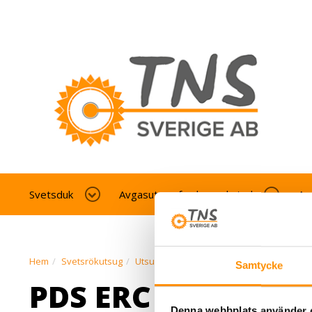
Svetsduk
Avgasutsug fordonverkstad
Av
Hem
Svetsrökutsug
Utsugsarmar
KUA frånluftbana
PDS E
Samtycke
PDS ERC 5.8 SE
Denna webbplats använder 