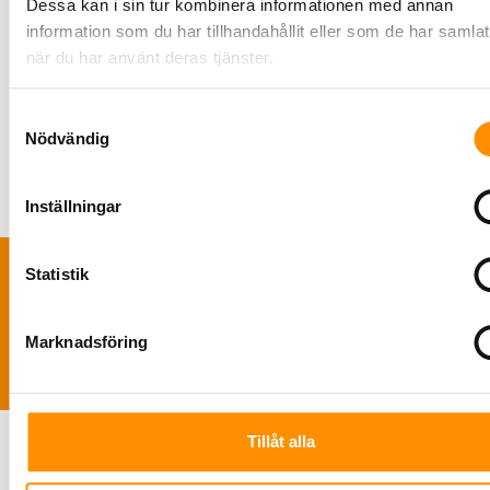
Dessa kan i sin tur kombinera informationen med annan
information som du har tillhandahållit eller som de har samlat
när du har använt deras tjänster.
Samtyckesval
Nödvändig
Inställningar
Statistik
TNS Sverige AB | Polis Larssonsväg 61 SE-21853 Klagshamn |
+46 722
49 46 46
|
info@tns-sverige.se
Marknadsföring
Tillåt alla