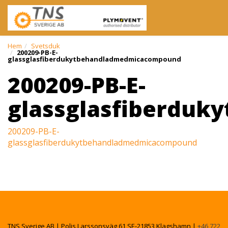
Hem
Svetsduk
200209-PB-E-
glassglasfiberdukytbehandladmedmicacompound
200209-PB-E-
glassglasfiberdu
200209-PB-E-
glassglasfiberdukytbehandladmedmicacompound
TNS Sverige AB | Polis Larssonsväg 61 SE-21853 Klagshamn |
+46 722