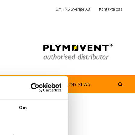
Om TNS Sverige AB
Kontakta oss
jedimma
AeroGuard
TNS NEWS
Om
1100