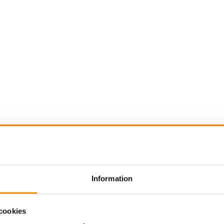
gasutsug brandstation
Svetsrökutsug
Utsug ol
Information
icaglasfiberduk-600-
cookies