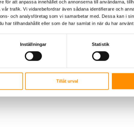
e för att anpassa innehållet och annonserna till användarna, tillh
vår trafik. Vi vidarebefordrar även sådana identifierare och anna
nnons- och analysföretag som vi samarbetar med. Dessa kan i sin
har tillhandahållit eller som de har samlat in när du har använt 
Inställningar
Statistik
AB | Polis Larssonsväg 61 SE-21853 Klagshamn |
+46 722 49 46 46
|
info@t
Tillåt urval