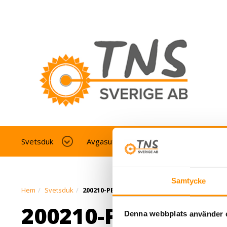
Svetsduk
Avgasutsug fordonverkstad
Av
Samtycke
Hem
Svetsduk
200210-PB-HighSilicaglasfiberduk-600-1100
200210-PB-HighSil
Denna webbplats använder 