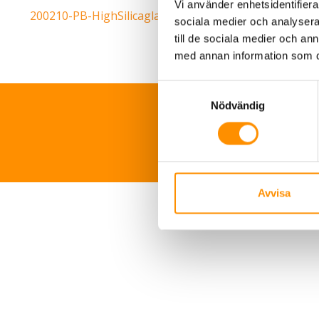
Vi använder enhetsidentifierar
200210-PB-HighSilicaglasfiberduk-600-1100
sociala medier och analysera 
till de sociala medier och a
med annan information som du 
Samtyckesval
Nödvändig
TNS Sverige 
Avvisa