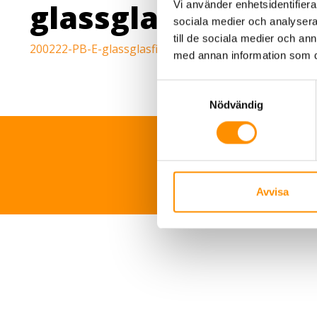
glassglasfiberdu
Vi använder enhetsidentifierar
sociala medier och analysera 
till de sociala medier och a
200222-PB-E-glassglasfiberdukytbehandladmedalumi
med annan information som du 
Samtyckesval
Nödvändig
TNS Sverige 
Avvisa