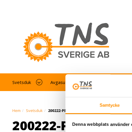
Svetsduk
Avgasutsug fordonverkstad
Av
Samtycke
Hem
Svetsduk
200222-PB-E-glassglasfiberdukytbehandl
200222-PB-E-
Denna webbplats använder 