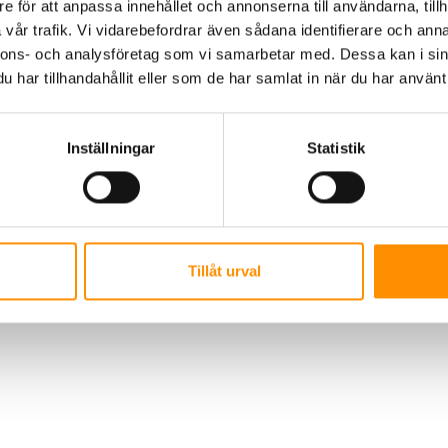
kytbehandladmedal
e för att anpassa innehållet och annonserna till användarna, tillh
vår trafik. Vi vidarebefordrar även sådana identifierare och anna
nnons- och analysföretag som vi samarbetar med. Dessa kan i sin
nium-680
har tillhandahållit eller som de har samlat in när du har använt 
Inställningar
Statistik
AB | Polis Larssonsväg 61 SE-21853 Klagshamn |
+46 722 49 46 46
|
info@t
Tillåt urval