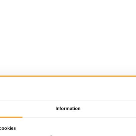
gasutsug brandstation
Svetsrökutsug
Utsug ol
Information
admedaluminium-680
cookies