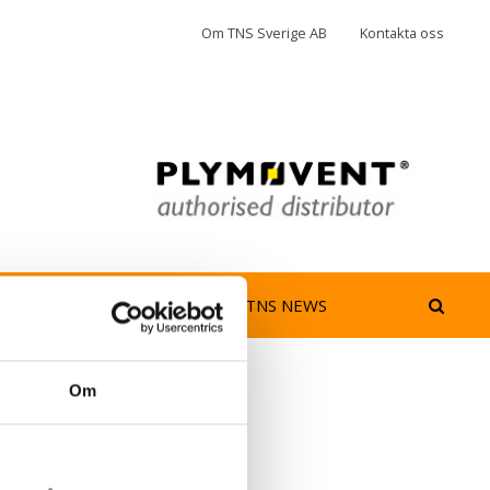
Om TNS Sverige AB
Kontakta oss
jedimma
AeroGuard
TNS NEWS
Om