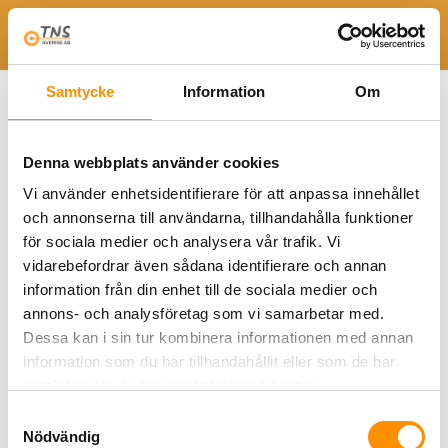
Togg
Hem
TNS NEWS
TNS NEWS 2018-1
Samtycke
Information
Om
TNS NEWS 2018-1
Denna webbplats använder cookies
Vi använder enhetsidentifierare för att anpassa innehållet
och annonserna till användarna, tillhandahålla funktioner
för sociala medier och analysera vår trafik. Vi
vidarebefordrar även sådana identifierare och annan
information från din enhet till de sociala medier och
annons- och analysföretag som vi samarbetar med.
Dessa kan i sin tur kombinera informationen med annan
information som du har tillhandahållit eller som de har
samlat in när du har använt deras tjänster.
Samtyckesval
Nödvändig