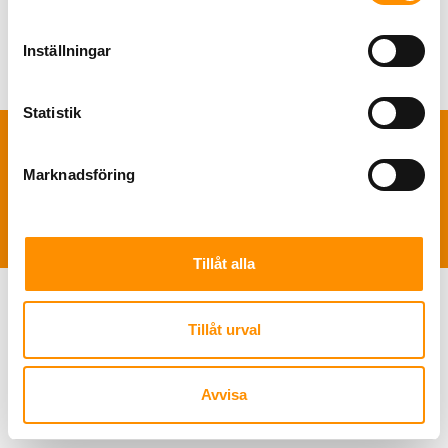
Inställningar
Statistik
Marknadsföring
TNS Sverige AB | Polis Larssonsväg 61 SE-21853 Klagshamn |
+46 722
49 46 46
|
info@tns-sverige.se
Tillåt alla
Tillåt urval
Avvisa