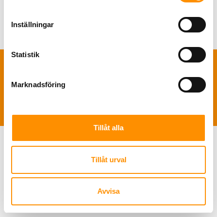
Inställningar
Statistik
TNS Sverige AB | Polis Larssonsväg 61 SE-21853 Klagshamn |
+46 722
Marknadsföring
49 46 46
|
info@tns-sverige.se
Tillåt alla
Tillåt urval
Avvisa