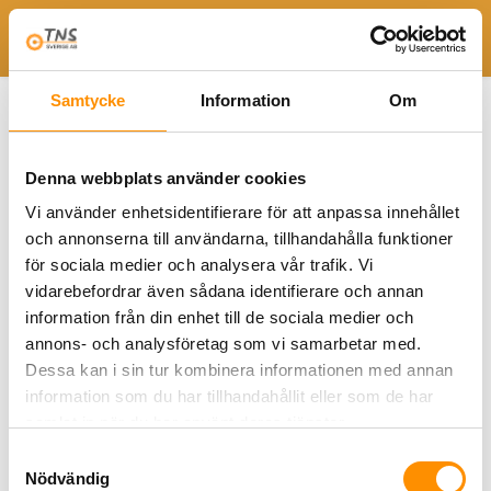
Togg
Hem
Avgasutsug fordonverkstad
Fjäderdriven avgasrulle
Samtycke
Information
Om
SER fjäderdriven avgasrulle trumbredd 450 mm
PDS SER A4 EN
PDS SER A4 EN
Denna webbplats använder cookies
Vi använder enhetsidentifierare för att anpassa innehållet
och annonserna till användarna, tillhandahålla funktioner
för sociala medier och analysera vår trafik. Vi
vidarebefordrar även sådana identifierare och annan
information från din enhet till de sociala medier och
annons- och analysföretag som vi samarbetar med.
Dessa kan i sin tur kombinera informationen med annan
information som du har tillhandahållit eller som de har
samlat in när du har använt deras tjänster.
Samtyckesval
Nödvändig