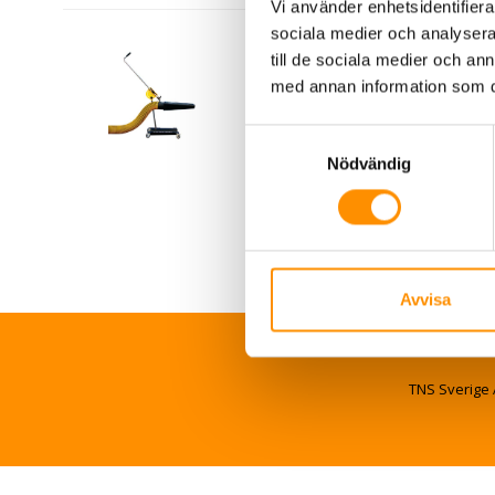
Vi använder enhetsidentifierar
sociala medier och analysera 
TEN avgasmunstycke 
till de sociala medier och a
26/09-2019
med annan information som du 
Läs mer
Samtyckesval
Nödvändig
Avvisa
TNS Sverige 