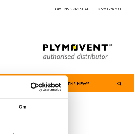
Om TNS Sverige AB
Kontakta oss
jedimma
AeroGuard
TNS NEWS
Om
Kategorier
Marknad
(10)