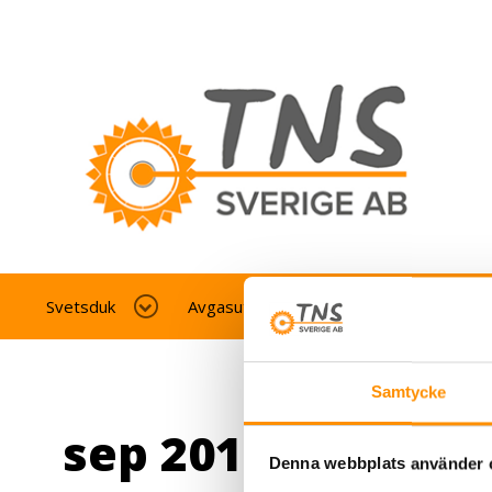
Svetsduk
Avgasutsug fordonverkstad
Av
Samtycke
sep 2019
Denna webbplats använder 