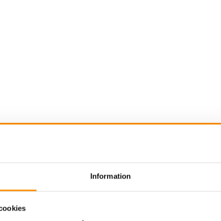
gasutsug brandstation
Svetsrökutsug
Utsug ol
Information
cookies