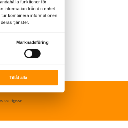
Arkiv per månad
andahålla funktioner för
september 2025
(2)
n information från din enhet
oktober 2024
(1)
 tur kombinera informationen
januari 2024
(2)
deras tjänster.
november 2023
(1)
juni 2022
(1)
november 2020
(1)
Marknadsföring
september 2019
(1)
mars 2018
(1)
Tillåt alla
ns-sverige.se