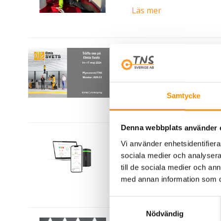
Läs mer
Möte Plymovent och T
31/01-2024
Läs mer
Samtycke
Denna webbplats använder 
AeroGard – få kontrol
Vi använder enhetsidentifierar
28/01-2024
sociala medier och analysera 
till de sociala medier och a
Läs mer
med annan information som du 
Samtyckesval
Nödvändig