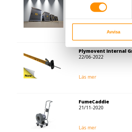
SAF, Plymovent fan i
24/11-2023
Läs mer
Avvisa
Plymovent Internal G
22/06-2022
Läs mer
FumeCaddie
21/11-2020
Läs mer