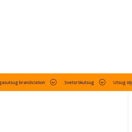
gasutsug brandstation
Svetsrökutsug
Utsug ol