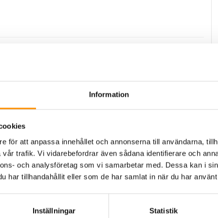
NS på Elmia Svets och Fogningsteknik 14-17 maj
Information
cookies
l över din luftkvalité
e för att anpassa innehållet och annonserna till användarna, tillh
vår trafik. Vi vidarebefordrar även sådana identifierare och anna
nnons- och analysföretag som vi samarbetar med. Dessa kan i sin
har tillhandahållit eller som de har samlat in när du har använt 
Inställningar
Statistik