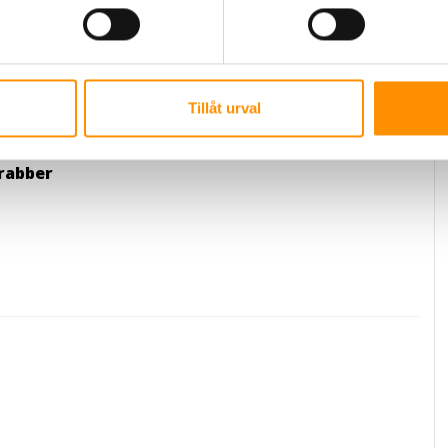
n sound absorbing case
Tillåt urval
rabber