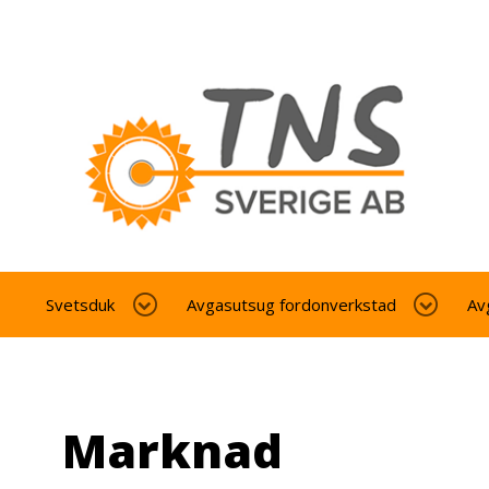
Svetsduk
Avgasutsug fordonverkstad
Av
Marknad