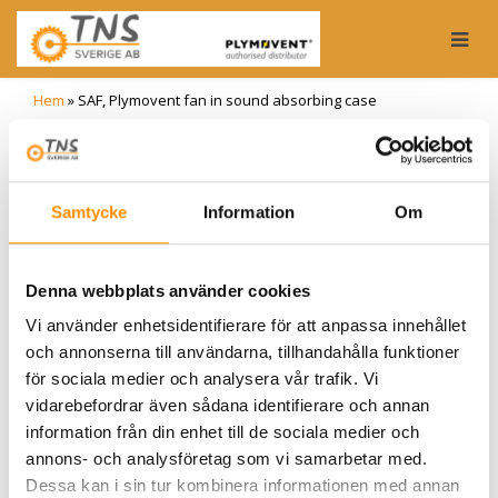
Togg
Hem
»
SAF, Plymovent fan in sound absorbing case
SAF, Plymovent
fan in sound
Samtycke
Information
Om
absorbing case
Denna webbplats använder cookies
24/11-2023
Vi använder enhetsidentifierare för att anpassa innehållet
och annonserna till användarna, tillhandahålla funktioner
Plymovetn har tagit fram en centralfläkt i ljudbox
för sociala medier och analysera vår trafik. Vi
anpåassad för utomhusmiljö. Läs mer om SAF
vidarebefordrar även sådana identifierare och annan
här
eller kontakta
TNS
för mer information och
priser.
information från din enhet till de sociala medier och
annons- och analysföretag som vi samarbetar med.
Dessa kan i sin tur kombinera informationen med annan