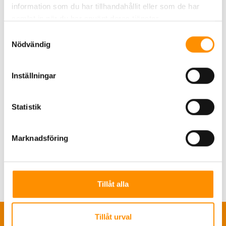
information som du har tillhandahållit eller som de har
samlat in när du har använt deras tjänster.
Samtyckesval
Nödvändig
Kategorier
Marknad
(10)
Inställningar
Arkiv per månad
september 2025
(2)
Statistik
oktober 2024
(1)
januari 2024
(2)
november 2023
(1)
Marknadsföring
juni 2022
(1)
november 2020
(1)
september 2019
(1)
mars 2018
(1)
Tillåt alla
Tillåt urval