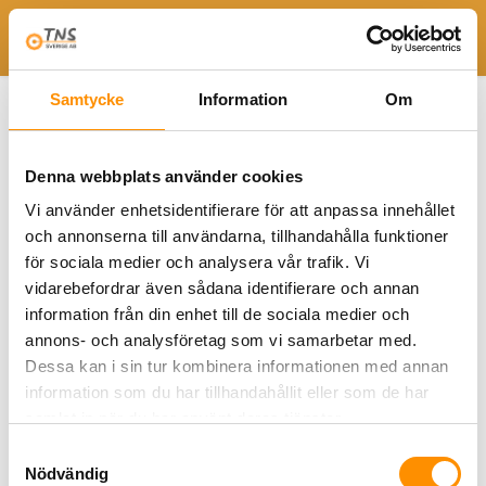
Togg
Samtycke
Information
Om
Archive
Denna webbplats använder cookies
Vi använder enhetsidentifierare för att anpassa innehållet
och annonserna till användarna, tillhandahålla funktioner
för sociala medier och analysera vår trafik. Vi
vidarebefordrar även sådana identifierare och annan
information från din enhet till de sociala medier och
Kategorier
Marknad
(10)
annons- och analysföretag som vi samarbetar med.
Dessa kan i sin tur kombinera informationen med annan
information som du har tillhandahållit eller som de har
Arkiv per månad
samlat in när du har använt deras tjänster.
september 2025
(2)
oktober 2024
(1)
Samtyckesval
januari 2024
(2)
Nödvändig