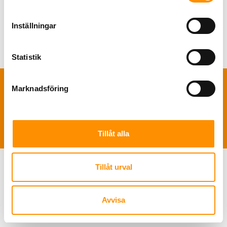
november 2023
(1)
juni 2022
(1)
november 2020
(1)
Inställningar
september 2019
(1)
mars 2018
(1)
Statistik
Marknadsföring
TNS Sverige AB | Polis Larssonsväg 61 SE-21853 Klagshamn |
+46 722
49 46 46
|
info@tns-sverige.se
Tillåt alla
Tillåt urval
Avvisa